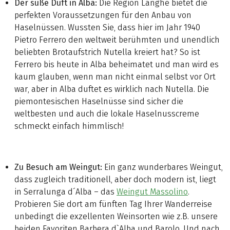
Der süße Duft in Alba:
Die Region Langhe bietet die
perfekten Voraussetzungen für den Anbau von
Haselnüssen. Wussten Sie, dass hier im Jahr 1940
Pietro Ferrero den weltweit berühmten und unendlich
beliebten Brotaufstrich Nutella kreiert hat? So ist
Ferrero bis heute in Alba beheimatet und man wird es
kaum glauben, wenn man nicht einmal selbst vor Ort
war, aber in Alba duftet es wirklich nach Nutella. Die
piemontesischen Haselnüsse sind sicher die
weltbesten und auch die lokale Haselnusscreme
schmeckt einfach himmlisch!
Zu Besuch am Weingut:
Ein ganz wunderbares Weingut,
dass zugleich traditionell, aber doch modern ist, liegt
in Serralunga d´Alba – das
Weingut Massolino
.
Probieren Sie dort am fünften Tag Ihrer Wanderreise
unbedingt die exzellenten Weinsorten wie z.B. unsere
beiden Favoriten Barbera d`Alba und Barolo. Und nach