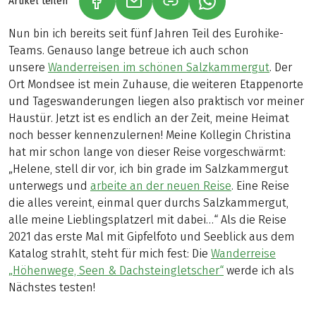
Artikel teilen
(LINK ÖFFNET IN NEUEM TAB)
(LINK ÖFFNET IN NEUEM TAB)
(LINK ÖFFNET IN NE
Nun bin ich bereits seit fünf Jahren Teil des Eurohike-
Teams. Genauso lange betreue ich auch schon
unsere
Wanderreisen im schönen Salzkammergut
. Der
Ort Mondsee ist mein Zuhause, die weiteren Etappenorte
und Tageswanderungen liegen also praktisch vor meiner
Haustür. Jetzt ist es endlich an der Zeit, meine Heimat
noch besser kennenzulernen! Meine Kollegin Christina
hat mir schon lange von dieser Reise vorgeschwärmt:
„Helene, stell dir vor, ich bin grade im Salzkammergut
unterwegs und
arbeite an der neuen Reise
. Eine Reise
die alles vereint, einmal quer durchs Salzkammergut,
alle meine Lieblingsplatzerl mit dabei…“ Als die Reise
2021 das erste Mal mit Gipfelfoto und Seeblick aus dem
Katalog strahlt, steht für mich fest: Die
Wanderreise
„Höhenwege, Seen & Dachsteingletscher“
werde ich als
Nächstes testen!