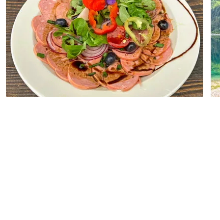
Geheimtipp
(
8
)
ÖSTERREICH
Salzkammergut Seen & Dachsteingletscher
Bergwandern