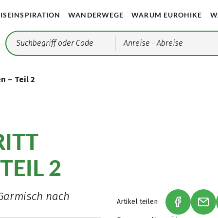
ISEINSPIRATION
WANDERWEGE
WARUM EUROHIKE
W
Anreise
- Abreise
n – Teil 2
RITT
TEIL 2
Garmisch nach
Artikel teilen
(LINK ÖFF
(LI