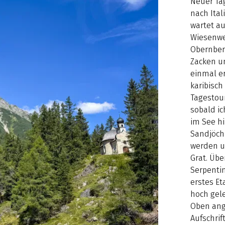
Neuer Ta
nach Ital
wartet au
Wiesenwe
Obernberg
Zacken u
einmal er
karibisch
Tagestour
sobald ic
im See hi
Sandjöch
werden un
Grat. Übe
Serpentin
erstes Et
hoch gel
Oben ang
Aufschrif