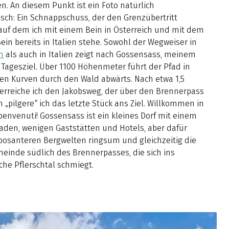
en. An diesem Punkt ist ein Foto natürlich
isch: Ein Schnappschuss, der den Grenzübertritt
 auf dem ich mit einem Bein in Österreich und mit dem
ein bereits in Italien stehe. Sowohl der Wegweiser in
h
als auch in Italien zeigt nach Gossensass, meinem
Tagesziel. Über 1100 Höhenmeter führt der Pfad in
hen Kurven durch den Wald abwärts. Nach etwa 1,5
erreiche ich den Jakobsweg, der über den Brennerpass
n „pilgere“ ich das letzte Stück ans Ziel. Willkommen in
benvenuti! Gossensass ist ein kleines Dorf mit einem
aden, wenigen Gaststätten und Hotels, aber dafür
osanteren Bergwelten ringsum und gleichzeitig die
einde südlich des Brennerpasses, die sich ins
che Pflerschtal schmiegt.