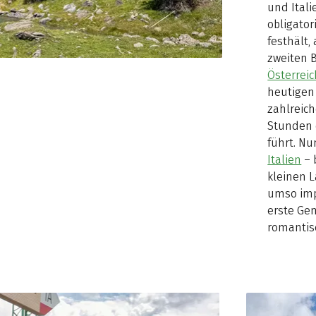
und Itali
obligator
festhält,
zweiten B
Österreic
heutigen 
zahlreic
Stunden 
führt. Nu
Italien
– 
kleinen L
umso imp
erste Gem
romantis