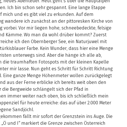
g, neues Abenteuer. Heut geht’s über die Hauptalpen
ien. Ich bin schon sehr gespannt. Eine lange Etappe
f mich und es gibt viel zu erkunden. Auf dem
g wandere ich zunächst an der pittoresken Kirche von
 vorbei. Vor mir liegen hohe, schneebedeckte, felsige
nd Kämme. Wo man da wohl drüber kommt? Zuerst
reiche ich den Obernberger See, ein Naturjuwel mit
 türkisblauer Farbe. Kein Wunder, dass hier eine Menge
isten unterwegs sind. Aber die hänge ich alle ab,
h die traumhaften Fotospots mit der kleinen Kapelle
nter mir lasse. Nun geht es Schritt für Schritt Richtung
l. Eine ganze Menge Höhenmeter wollen zurückgelegt
d aus der Ferne erblicke ich bereits weit oben den
r die Bergweide schlängelt sich der Pfad in
en immer weiter nach oben, bis ich schließlich mein
appenziel für heute erreiche: das auf über 2.000 Meter
egene Sandjöchl.
ekommen fällt mir sofort der Grenzstein ins Auge. Die
t „Ö und I“ markiert die Grenze zwischen Österreich