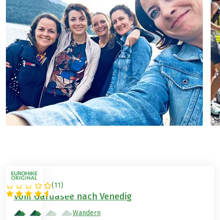
(
11
)
ITALIEN
Vom Gardasee nach Venedig
Wandern