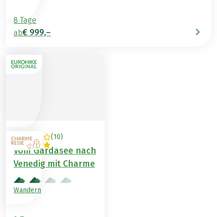
8 Tage
€ 999,–
ab
(
10
)
ITALIEN
Vom Gardasee nach
Venedig mit Charme
Wandern