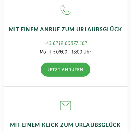
vier aufregende
fragte meinen Papa,
Wandertage im Alpenvorland.
ob er Lust auf einen
Vater-Tochter-Trip
hat und schnappte
MIT EINEM ANRUF ZUM URLAUBSGLÜCK
mir natürlich Barney,
meinen vierbeinigen
+43 6219 60877 162
Wanderbegleiter mit
Mo - Fr: 09:00 - 18:00 Uhr
der kalten Nase.
JETZT ANRUFEN
(LINK ÖFFNET IN NEUEM TAB)
MIT EINEM KLICK ZUM URLAUBSGLÜCK