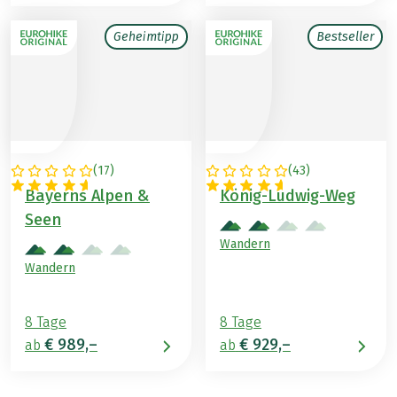
Geheimtipp
Bestseller
(
17
)
(
43
)
DEUTSCHLAND
DEUTSCHLAND
Bayerns Alpen &
König-Ludwig-Weg
Seen
Wandern
Wandern
8 Tage
8 Tage
€ 989,–
€ 929,–
ab
ab