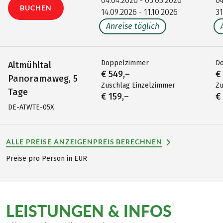
04.04.2026 - 03.05.2026
04
BUCHEN
14.09.2026 - 11.10.2026
31
Anreise täglich
Doppelzimmer
D
Altmühltal
€ 549,–
€
Panoramaweg, 5
Zuschlag Einzelzimmer
Zu
Tage
€ 159,–
€
DE-ATWTE-05X
ALLE PREISE ANZEIGEN
PREIS BERECHNEN
Preise pro Person in EUR
LEISTUNGEN & INFOS