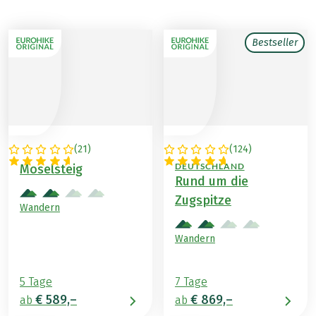
Bestseller
(
21
)
(
124
)
DEUTSCHLAND
ÖSTERREICH /
DEUTSCHLAND
Moselsteig
Rund um die
Zugspitze
Wandern
Wandern
5 Tage
7 Tage
€ 589,–
€ 869,–
ab
ab