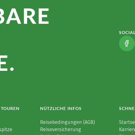
BARE
SOCIA
(LI
.
 TOUREN
NÜTZLICHE INFOS
SCHNE
e
Reisebedingungen (AGB)
Startse
spitze
Reiseversicherung
Karrier