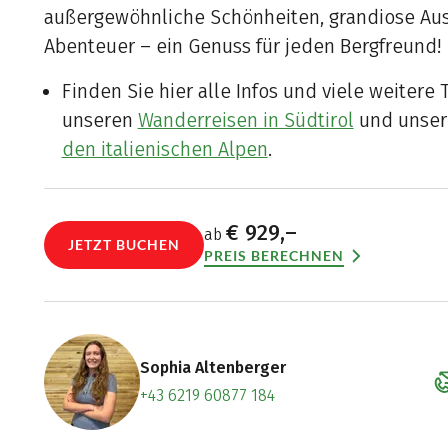
außergewöhnliche Schönheiten, grandiose Au
Abenteuer – ein Genuss für jeden Bergfreund!
Finden Sie hier alle Infos und viele weitere 
unseren
Wanderreisen in Südtirol
und unse
den italienischen Alpen
.
€ 929,–
ab
JETZT BUCHEN
PREIS BERECHNEN
Sophia Altenberger
+43 6219 60877 184
Zum Konta