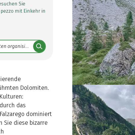
Besuchen Sie
Ampezzo mit Einkehr in
nierende
rühmten Dolomiten.
Kulturen:
 durch das
 Falzarego dominiert
n Sie diese bizarre
ch