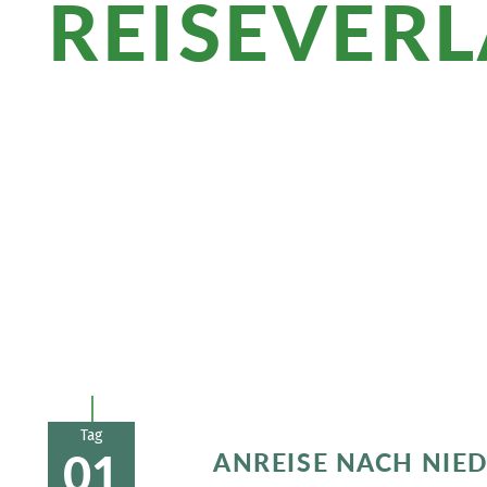
REISEVER
Überblick
Zücken Sie Ihre Kamera am Lagazuoi-See
Wasser spiegeln und saugen Sie das alpi
Einkehr fällt besonders schmackhaft au
Tag
01
ANREISE NACH NIE