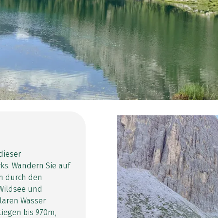
dieser
ks. Wandern Sie auf
h durch den
Wildsee und
klaren Wasser
iegen bis 970m,