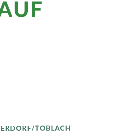
LAUF
im
 bei Alta Badia, wo sich die Dolomiten im
ne Flair in Cortina d’Ampezzo auf. Die
s, etwa an der Hochalm Fojedöra.
DERDORF/TOBLACH