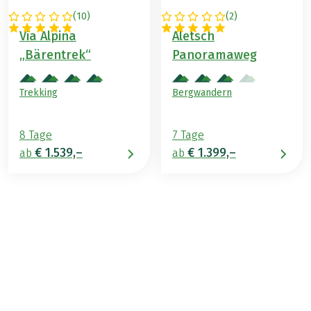
(
10
)
(
2
)
SCHWEIZ
SCHWEIZ
Via Alpina
Aletsch
„Bärentrek“
Panoramaweg
Trekking
Bergwandern
8 Tage
7 Tage
€ 1.539,–
€ 1.399,–
ab
ab
€ 1.569,–
ab
BUCHEN