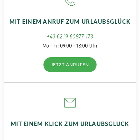
Weitere wichtige Informationen gemäß
Pauschalreisegesetz finden Sie
hier
!
Bei dieser Reise handelt es sich um eine
MIT EINEM ANRUF ZUM URLAUBSGLÜCK
Partnerreise.
+43 6219 60877 173
Mo - Fr: 09:00 - 18:00 Uhr
JETZT ANRUFEN
(LINK ÖFFNET IN NEUEM TAB)
MIT EINEM KLICK ZUM URLAUBSGLÜCK