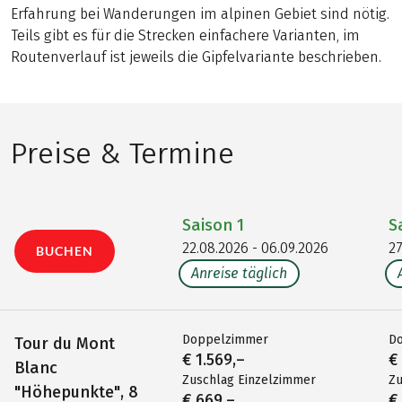
Erfahrung bei Wanderungen im alpinen Gebiet sind nötig.
Teils gibt es für die Strecken einfachere Varianten, im
Routenverlauf ist jeweils die Gipfelvariante beschrieben.
Preise & Termine
Saison
1
S
22.08.2026 - 06.09.2026
27
BUCHEN
Anreise täglich
Doppelzimmer
D
Tour du Mont
€ 1.569,–
€
Blanc
Zuschlag Einzelzimmer
Zu
"Höhepunkte", 8
€ 669,–
€