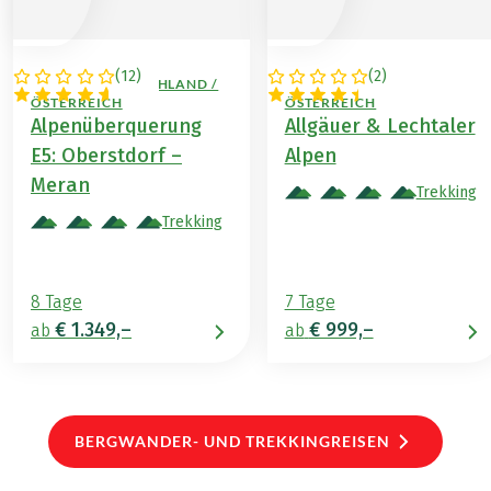
(
12
)
(
2
)
ITALIEN / DEUTSCHLAND /
DEUTSCHLAND /
ÖSTERREICH
ÖSTERREICH
Alpenüberquerung
Allgäuer & Lechtaler
E5: Oberstdorf –
Alpen
Meran
Trekking
Trekking
8 Tage
7 Tage
€ 1.349,–
€ 999,–
ab
ab
BERGWANDER- UND TREKKINGREISEN