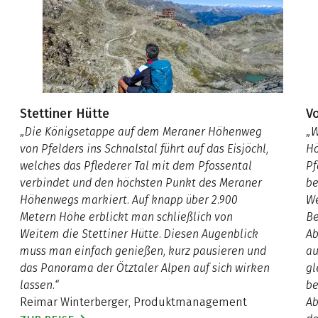
Stettiner Hütte
V
„Die Königsetappe auf dem Meraner Höhenweg
„W
von Pfelders ins Schnalstal führt auf das Eisjöchl,
Hö
welches das Pflederer Tal mit dem Pfossental
Pf
verbindet und den höchsten Punkt des Meraner
be
Höhenwegs markiert. Auf knapp über 2.900
We
Metern Höhe erblickt man schließlich von
Be
Weitem die Stettiner Hütte. Diesen Augenblick
Ab
muss man einfach genießen, kurz pausieren und
au
das Panorama der Ötztaler Alpen auf sich wirken
gl
lassen.“
be
Reimar Winterberger, Produktmanagement
Ab