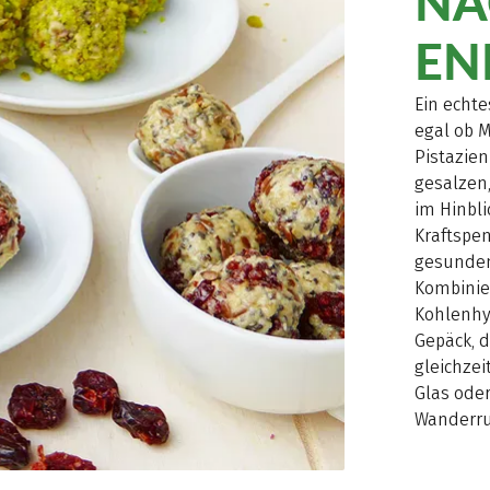
NA
EN
Ein echt
egal ob 
Pistazien
gesalzen,
im Hinbli
Kraftspe
gesunde
Kombinie
Kohlenhy
Gepäck, d
gleichzeit
Glas ode
Wanderru