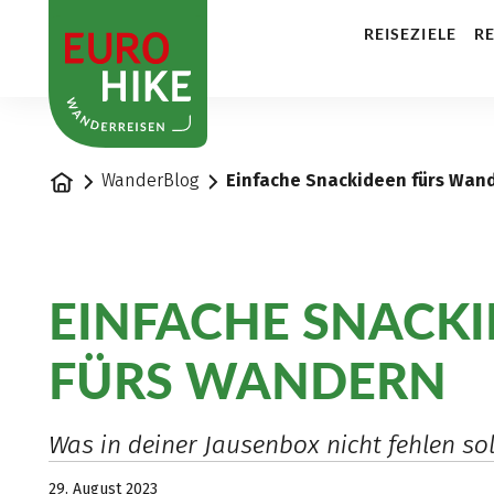
1
REISEZIELE
RE
Startseite
WanderBlog
Einfache Snackideen fürs Wan
EINFACHE SNACK
FÜRS WANDERN
Was in deiner Jausenbox nicht fehlen sol
29. August 2023