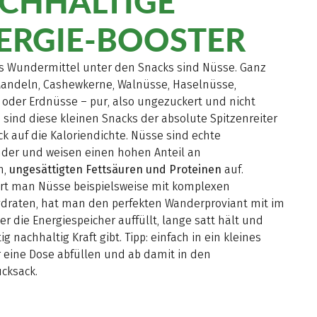
CHHALTIGE
ERGIE-BOOSTER
es Wundermittel unter den Snacks sind Nüsse. Ganz
Mandeln, Cashewkerne, Walnüsse, Haselnüsse,
 oder Erdnüsse – pur, also ungezuckert und nicht
 sind diese kleinen Snacks der absolute Spitzenreiter
ck auf die Kaloriendichte. Nüsse sind echte
nder und weisen einen hohen Anteil an
n,
ungesättigten Fettsäuren und Proteinen
auf.
rt man Nüsse beispielsweise mit komplexen
draten, hat man den perfekten Wanderproviant mit im
er die Energiespeicher auffüllt, lange satt hält und
ig nachhaltig Kraft gibt. Tipp: einfach in ein kleines
r eine Dose abfüllen und ab damit in den
cksack.