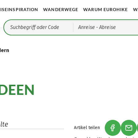
ISEINSPIRATION
WANDERWEGE
WARUM EUROHIKE
W
Anreise
- Abreise
dern
IDEEN
lte
Artikel teilen
(LINK ÖFF
(LI