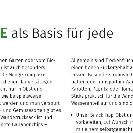
E
als Basis für jede
nen Garten oder vom Bio-
Allgemein sind Trockenfrüch
n ist auch besonders
einen hohen Zuckergehalt a
s jede Menge
komplexe
lassen. Besonders
robuste 
nt dienen, lange sättigen
halten den Transport im Wa
icht nur in Obst und
Karotten, Paprika oder Toma
wie beispielsweise
Sticks praktisch für die W
lt werden und man verspürt
Wasseranteil auf und sind d
st- und Gemüsesorten gibt es
Unser Snack-Tipp: Obst 
m Wanderrucksack ist und
vorbereiten, auf Wunsch 
cknete Bananenchips –
mit einem
selbstgemacht