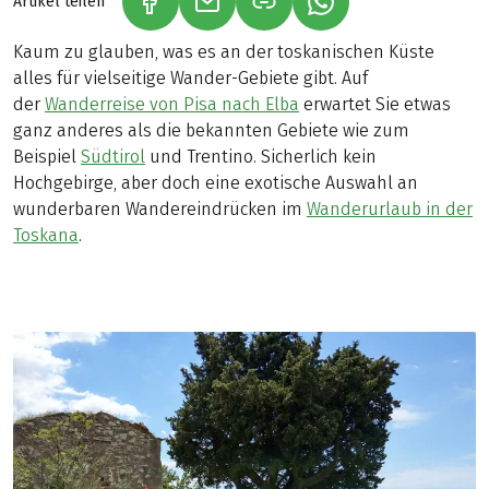
Artikel teilen
(LINK ÖFFNET IN NEUEM TAB)
(LINK ÖFFNET IN NEUEM TAB)
(LINK ÖFFNET IN NE
Kaum zu glauben, was es an der toskanischen Küste
alles für vielseitige Wander-Gebiete gibt. Auf
der
Wanderreise von Pisa nach Elba
erwartet Sie etwas
ganz anderes als die bekannten Gebiete wie zum
Beispiel
Südtirol
und Trentino. Sicherlich kein
Hochgebirge, aber doch eine exotische Auswahl an
wunderbaren Wandereindrücken im
Wanderurlaub in der
Toskana
.