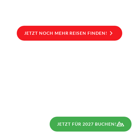
€ 769,–
€
ab
ab
JETZT NOCH MEHR REISEN FINDEN!
JETZT FÜR 2027 BUCHEN!