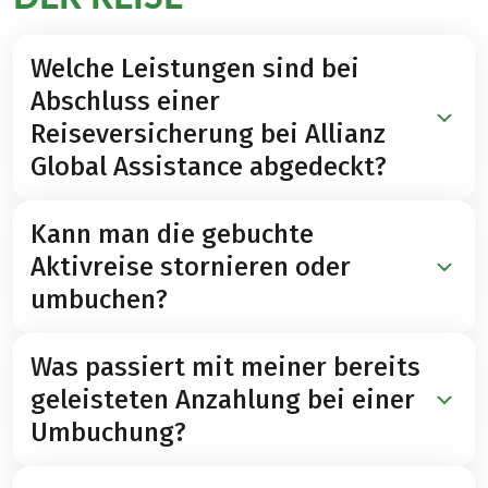
Welche Leistungen sind bei
Abschluss einer
Reiseversicherung bei Allianz
Global Assistance abgedeckt?
Kann man die gebuchte
Unser Kooperationspartner Allianz Global Assistance
Aktivreise stornieren oder
bietet eine Vielzahl unterschiedlicher
Versicherungspakete – wir empfehlen den Abschluss
umbuchen?
des „GuteFahrt-Schutzes“ (gültig für Kfz-, Bahn- und
Busreisen) oder einer Reiserücktritt-Vollschutz Plus
Was passiert mit meiner bereits
(gültig für alle Reisearten). Mehr dazu lesen Sie auf
Bis vier Wochen vor Anreise können Sie Ihre Reise
geleisteten Anzahlung bei einer
unserer Seite
Reiseversicherungen
.
völlig flexibel auf einen späteren Wunschtermin
oder eine alternative Reisedestination umbuchen.
Umbuchung?
Wir verrechnen dafür eine Umbuchungsgebühr von €
50,- pro Person*.