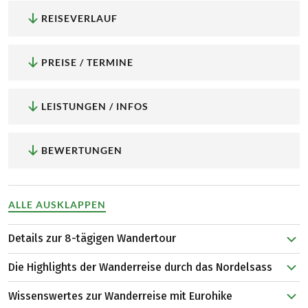
REISEVERLAUF
PREISE / TERMINE
LEISTUNGEN / INFOS
BEWERTUNGEN
ALLE AUSKLAPPEN
Details zur 8-tägigen Wandertour
Nach einer Runde entlang der Stadtmauer von
Die Highlights der Wanderreise durch das Nordelsass
Wissembourg startet die Tour in Richtung Lembach, u.a.
entlang der historischen Verteidigungsmauer der
Wissenswertes zur Wanderreise mit Eurohike
Das Biosphärenreservat:
Zusammen mit dem