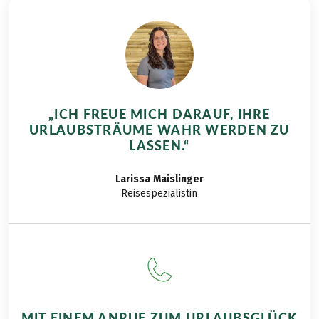
Gepäcktransfer
Flughäfen Straßburg oder Basel-Mülhausen-
Freiburg
Parken: kostenlose Hotelparkplätze
Rückreise von Saverne nach Wissembourg per
Reiseunterlagenpaket inkl. GPS-Daten und
Bahn (über Straßburg) in ca. 2,5 Stunden.
Routenbuch, 1x pro Zimmer
Servicehotline
„ICH FREUE MICH DARAUF, IHRE
HINWEIS
URLAUBSTRÄUME WAHR WERDEN ZU
LASSEN.“
Kurtaxe, soweit fällig, nicht im Reisepreis
enthalten
Larissa
Maislinger
Weitere wichtige Informationen gemäß
Reisespezialistin
Pauschalreisegesetz finden Sie
hier
!
Bei dieser Reise handelt es sich um eine
Partnerreise.
MIT EINEM ANRUF ZUM URLAUBSGLÜCK