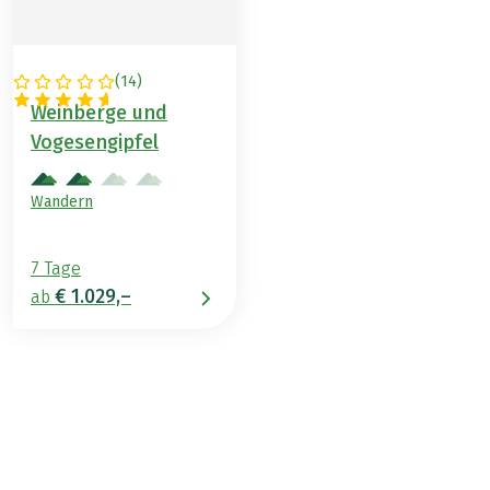
(
14
)
FRANKREICH
Weinberge und
Vogesengipfel
Wandern
7 Tage
€ 1.029,–
ab
€ 1.079,–
ab
BUCHEN