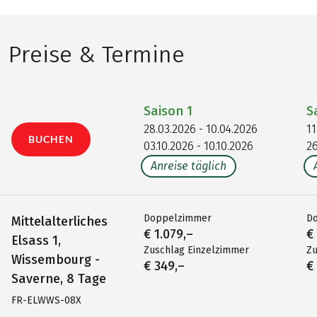
Preise & Termine
Saison
1
S
28.03.2026 - 10.04.2026
11
BUCHEN
03.10.2026 - 10.10.2026
26
Anreise täglich
Doppelzimmer
D
Mittelalterliches
€ 1.079,–
€
Elsass 1,
Zuschlag Einzelzimmer
Zu
Wissembourg -
€ 349,–
€
Saverne, 8 Tage
FR-ELWWS-08X