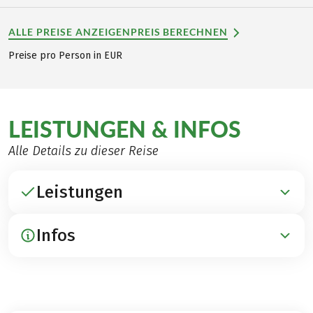
ALLE PREISE ANZEIGEN
PREIS BERECHNEN
Preise pro Person in EUR
LEISTUNGEN & INFOS
Alle Details zu dieser Reise
Leistungen
Infos
ENTHALTEN
Übernachtungen in schönen 3***-Hotels und 1x in
2**-Hotel (franz. Klassifizierung)
ANREISE / PARKEN / ABREISE
Frühstück
Anreise per Bahn nach Wissembourg