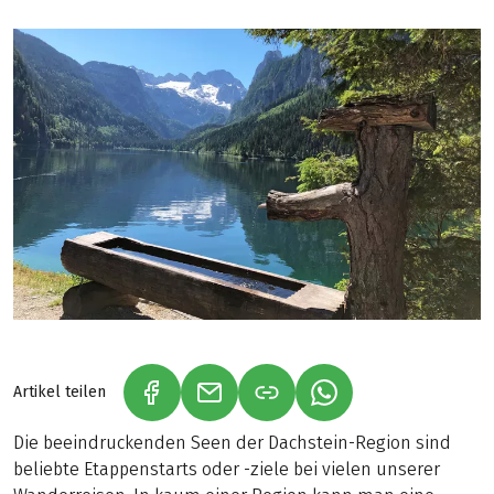
Artikel teilen
(LINK ÖFFNET IN NEUEM TAB)
(LINK ÖFFNET IN NEUEM TAB)
(LINK ÖFFNET IN NE
Die beeindruckenden Seen der Dachstein-Region sind
beliebte Etappenstarts oder -ziele bei vielen unserer