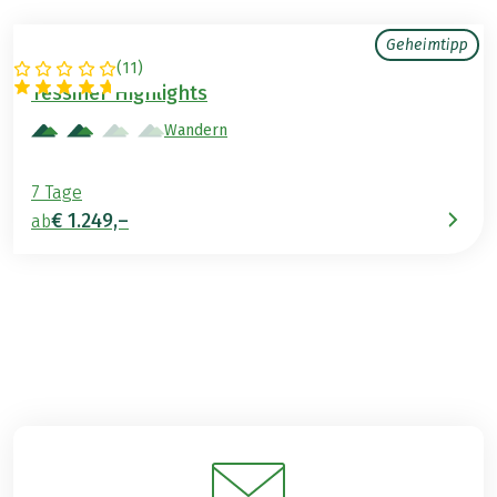
Geheimtipp
(
11
)
SCHWEIZ
Tessiner Highlights
Wandern
7 Tage
€ 1.249,–
ab