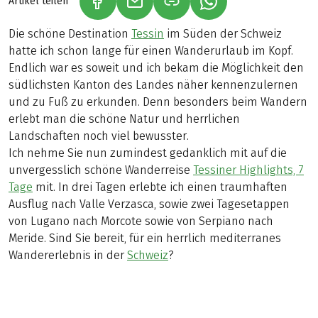
Artikel teilen
(LINK ÖFFNET IN NEUEM TAB)
(LINK ÖFFNET IN NEUEM TAB)
(LINK ÖFFNET IN NE
Die schöne Destination
Tessin
im Süden der Schweiz
hatte ich schon lange für einen Wanderurlaub im Kopf.
Endlich war es soweit und ich bekam die Möglichkeit den
südlichsten Kanton des Landes näher kennenzulernen
und zu Fuß zu erkunden. Denn besonders beim Wandern
erlebt man die schöne Natur und herrlichen
Landschaften noch viel bewusster.
Ich nehme Sie nun zumindest gedanklich mit auf die
unvergesslich schöne Wanderreise
Tessiner Highlights, 7
Tage
mit. In drei Tagen erlebte ich einen traumhaften
Ausflug nach Valle Verzasca, sowie zwei Tagesetappen
von Lugano nach Morcote sowie von Serpiano nach
Meride. Sind Sie bereit, für ein herrlich mediterranes
Wandererlebnis in der
Schweiz
?