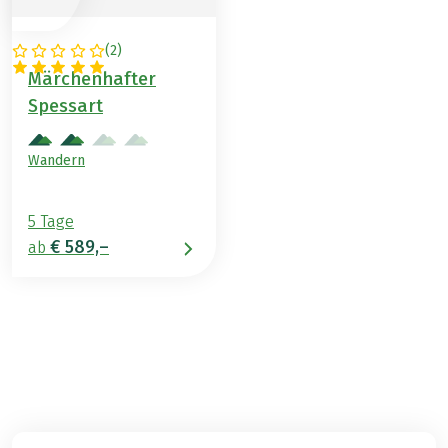
(
2
)
DEUTSCHLAND
Märchenhafter
Spessart
Wandern
5 Tage
€ 589,–
ab