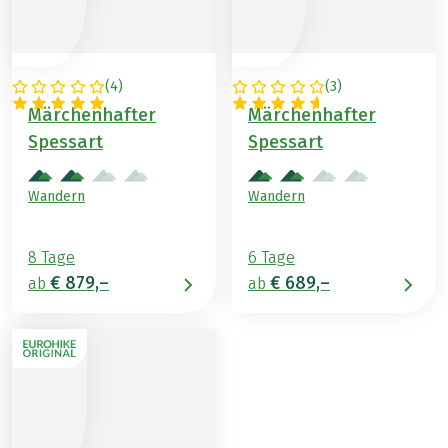
(
4
)
(
3
)
DEUTSCHLAND
DEUTSCHLAND
Märchenhafter
Märchenhafter
Spessart
Spessart
Wandern
Wandern
8 Tage
6 Tage
€ 879,–
€ 689,–
ab
ab