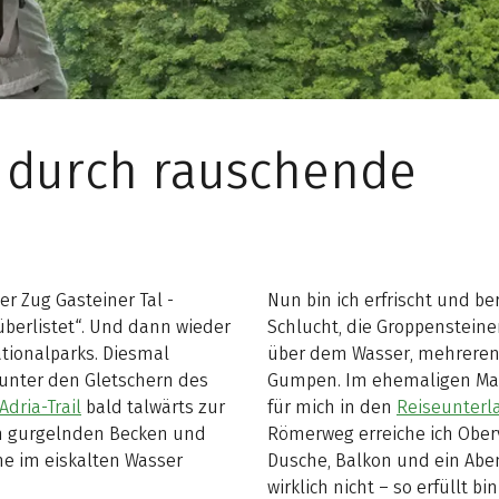
l durch rauschende
r Zug Gasteiner Tal -
Nun bin ich erfrischt und be
überlistet“. Und dann wieder
Schlucht, die Groppensteine
ationalparks. Diesmal
über dem Wasser, mehreren
 unter den Gletschern des
Gumpen. Im ehemaligen Maut-
Adria-Trail
bald talwärts zur
für mich in den
Reiseunterl
 an gurgelnden Becken und
Römerweg erreiche ich Oberve
ne im eiskalten Wasser
Dusche, Balkon und ein Abe
wirklich nicht – so erfüllt 