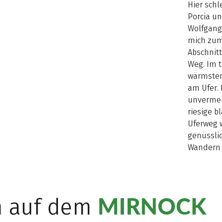
Hier sch
Porcia un
Wolfgang
mich zum
Abschnit
Weg. Im t
wärmsten
am Ufer. 
unvermei
riesige b
Uferweg 
genüsslic
Wandern 
MIRNOCK
n auf dem