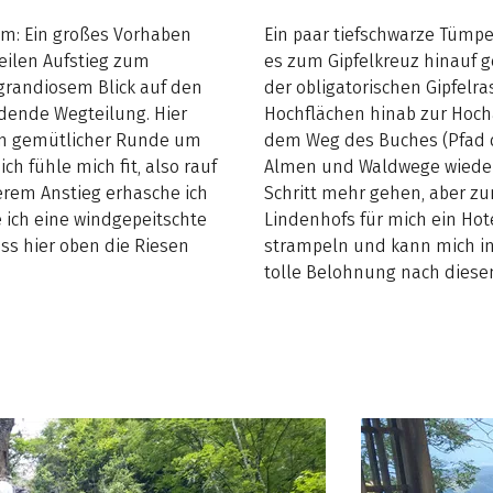
m: Ein großes Vorhaben
Ein paar tiefschwarze Tümpe
eilen Aufstieg zum
es zum Gipfelkreuz hinauf geh
 grandiosem Blick auf den
der obligatorischen Gipfelra
dende Wegteilung. Hier
Hochflächen hinab zur Hocha
 in gemütlicher Runde um
dem Weg des Buches (Pfad d
ch fühle mich fit, also rauf
Almen und Waldwege wieder 
erem Anstieg erhasche ich
Schritt mehr gehen, aber zu
 ich eine windgepeitschte
Lindenhofs für mich ein Hot
ss hier oben die Riesen
strampeln und kann mich in 
tolle Belohnung nach diese