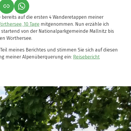
NET IN NEUEM TAB)
NK ÖFFNET IN NEUEM TAB)
(LINK ÖFFNET IN NEUEM TAB)
e bereits auf die ersten 4 Wanderetappen meiner
rthersee, 10 Tage
mitgenommen. Nun erzähle ich
 startend von der Nationalparkgemeinde Mallnitz bis
ten Wörthersee.
 Teil meines Berichtes und stimmen Sie sich auf diesen
ung meiner Alpenüberquerung ein:
Reisebericht