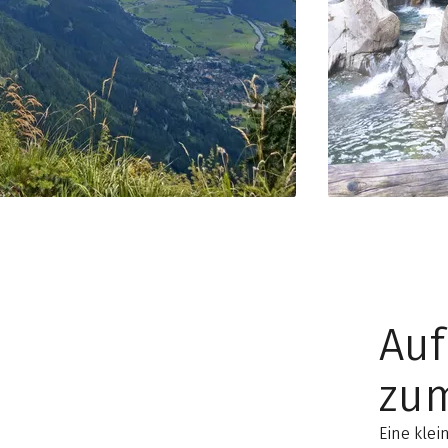
Au
zum
Eine klei