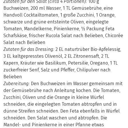
Zutaten für den Salat (circa 4 Portionen):
100 g
Buchweizen, 200 ml Wasser, 1 TL Gemüsebrühe, eine
Handvoll Cocktailtomaten, 1 große Zucchini, 1 Orange,
schwarze und grüne entsteinte Oliven, eingelegte
Tomaten, Mandelkerne, Pinienkerne, ½ Packung Feta
Schafskäse, frischer Rucola Salat nach Belieben, Chicorée
Salat nach Belieben
Zutaten für das Dressing:
2 EL naturtrüber Bio-Apfelessig,
3 EL kaltgepresstes Olivenöl, 2 EL Zitronensaft, 2 TL
Kapern, Kräuter wie Basilikum, Petersilie, Oregano, 1 TL
zuckerfreier Senf, Salz und Pfeffer, Chilipulver nach
Belieben
Zubereitung:
Den Buchweizen im Wasser gemeinsam mit
der Gemüsebrühe nach Anleitung kochen. Die Tomaten,
Zucchini, Oliven und die Orange in kleine Würfel
schneiden, die eingelegten Tomaten abtropfen und in
dünne Streifen schneiden. Den Feta ebenfalls in Würfel
schneiden. Den Salat waschen und abtropfen. Die
Mandel- und Pinienkerne in einer Pfanne etwas