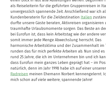
einen Blick in fast alle Abteilungen werfen. Begonnen 
als Reiseleiterin für die geführten Gruppenreisen in Ita
unvergesslich spannende Zeit. Anschließend war ich al
Kundenberaterin für die Zieldestination
Italien
zustän
durfte unsere Gäste beraten, Aktivreisen organisieren 
traumhafte Urlaubsmomente sorgen. Das Beste an der
bei Eurofun ist, dass kein Arbeitstag wie der andere ve
somit immer jede Menge Abwechslung herrscht. Das
harmonische Arbeitsklima und der Zusammenhalt im
runden das für mich perfekte Arbeiten ab. Nun sind es 
rund 25 Jahre, die ich im Unternehmen bin und ich ka
dass Eurofun mein ganzes Leben geprägt hat – im Pos
natürlich, denn im Jahr 1998 habe ich auf einer unsere
Radreisen
meinen Ehemann Norbert kennengelernt. Ic
mich schon auf viele weitere, spannende Jahre!