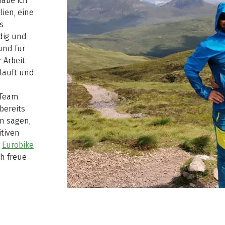
habe ich
lien, eine
s
dig und
und für
 Arbeit
rläuft und
 Team
bereits
nn sagen,
itiven
r
Eurobike
h freue