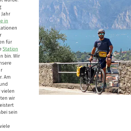
g
 Jahr
e in
tationen
r
en für
ie
Station
n bin. Wir
nsere
ür
r. Am
 und
 vielen
ten wir
istert
abei sein
viele