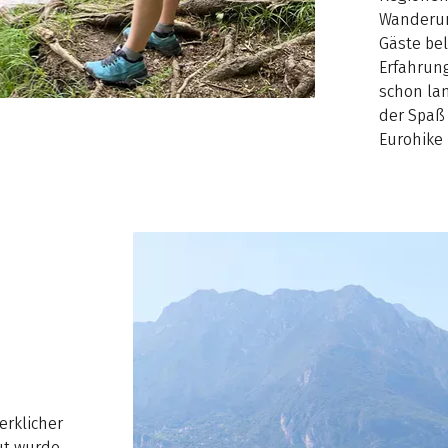
Wanderur
Gäste bel
Erfahrung
schon la
der Spaß 
Eurohike
rklicher
ut wurde.