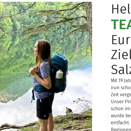
Hel
TE
Eur
Zie
Sa
Mit 19 Ja
nun schon
Zeit verg
Unser Pr
schon imm
wurde bes
entfacht.
Regionen