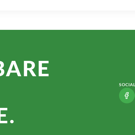
BARE
SOCIA
(LI
.