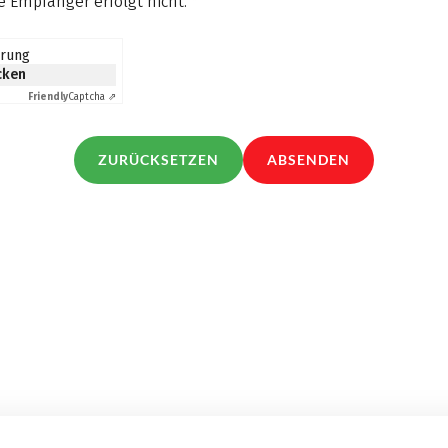
 Empfänger erfolgt nicht.
*
erung
icken
Friendly
Captcha ⇗
ZURÜCKSETZEN
ABSENDEN