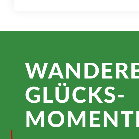
WANDER­
GLÜCKS­
MOMENTE