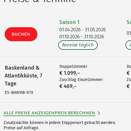
Saison
1
S
01.04.2026 - 31.05.2026
01
BUCHEN
01.10.2026 - 31.10.2026
Anreise täglich
Doppelzimmer
D
Baskenland &
€ 1.099,–
€
Atlantikküste, 7
Zuschlag Einzelzimmer
Zu
Tage
€ 469,–
€
ES-BAWHB-07X
ALLE PREISE ANZEIGEN
PREIS BERECHNEN
Zusatznächte können in jedem Etappenort gebucht werden,
Preise auf Anfrage.