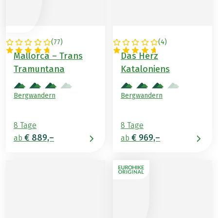
(
77
)
(
4
)
SPANIEN
SPANIEN
Mallorca – Trans
Das Herz
Tramuntana
Kataloniens
Bergwandern
Bergwandern
8 Tage
8 Tage
€ 889,–
€ 969,–
ab
ab