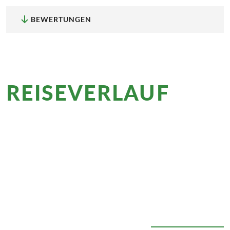
BEWERTUNGEN
REISEVERLAUF
im
Überblick
Im Norden Spaniens wechselt sich zerklüftetes
Bergland mit Küstenabschnitten, wie dem Drehort
von Game of Thrones bei Zumaia, ab. Dazu kosten
Sie die baskischen Spezialitäten Tapas und Txakoli
und erkunden die prächtigen Hafenstädte San
Sebastián und Bilbao.
ALLE AUSKLAPPEN