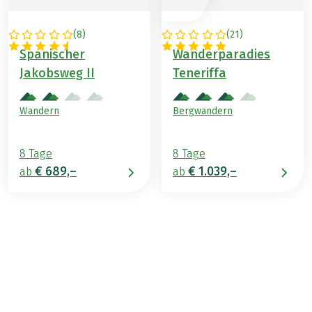
(
8
)
(
21
)
SPANIEN
SPANIEN
Spanischer
Wanderparadies
Jakobsweg II
Teneriffa
Wandern
Bergwandern
8 Tage
8 Tage
€ 689,–
€ 1.039,–
ab
ab
€ 1.099,–
ab
BUCHEN