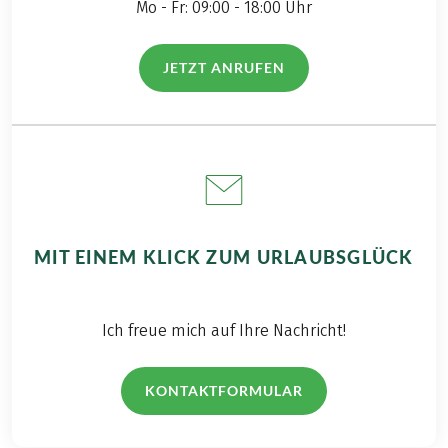
Mo - Fr: 09:00 - 18:00 Uhr
Kosten € 309,- pro Fahrt (max. 3 Personen), Kosten
€ 369,- pro Fahrt (max. 8 Personen)
Für alle Transfers ist eine Reservierung
JETZT ANRUFEN
(LINK ÖFFNET IN NEUEM TAB)
erforderlich, zahlbar vorab
MIT EINEM KLICK ZUM URLAUBSGLÜCK
Ich freue mich auf Ihre Nachricht!
KONTAKTFORMULAR