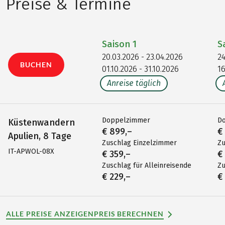
Preise & Termine
Saison
1
S
20.03.2026 - 23.04.2026
24
BUCHEN
01.10.2026 - 31.10.2026
16
Anreise täglich
Doppelzimmer
D
Küstenwandern
€ 899,–
€
Apulien, 8 Tage
Zuschlag Einzelzimmer
Zu
IT-APWOL-08X
€ 359,–
€
Zuschlag für Alleinreisende
Zu
€ 229,–
€
ALLE PREISE ANZEIGEN
PREIS BERECHNEN