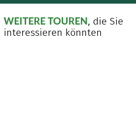
WEITERE TOUREN
, die Sie
interessieren könnten
Bestseller
(
1
)
(
6
)
ITALIEN
ITALIEN
Golf von Neapel
Toskanische Küste