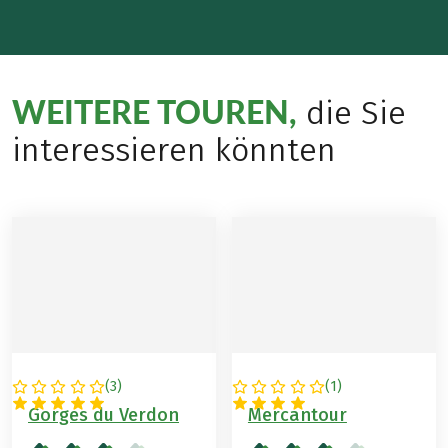
WEITERE TOUREN,
die Sie
interessieren könnten
(
3
)
(
1
)
FRANKREICH
FRANKREICH
Gorges du Verdon
Mercantour