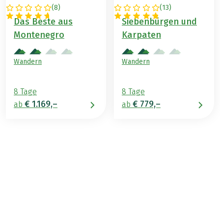
(
8
)
(
13
)
MONTENEGRO
RUMÄNIEN
Das Beste aus
Siebenbürgen und
Montenegro
Karpaten
Wandern
Wandern
8 Tage
8 Tage
€ 1.169,–
€ 779,–
ab
ab
€ 969,–
ab
BUCHEN