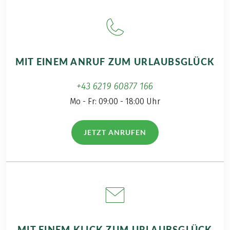
Pauschalreisegesetz finden Sie
hier
!
zahlbar vorab
Bei dieser Reise handelt es sich um eine
Partnerreise.
MIT EINEM ANRUF ZUM URLAUBSGLÜCK
+43 6219 60877 166
Mo - Fr: 09:00 - 18:00 Uhr
JETZT ANRUFEN
(LINK ÖFFNET IN NEUEM TAB)
MIT EINEM KLICK ZUM URLAUBSGLÜCK