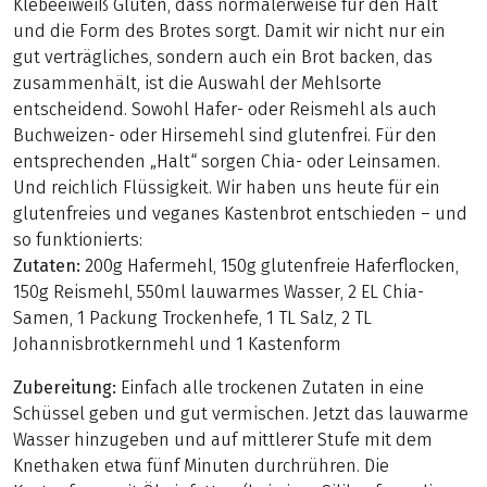
Klebeeiweiß Gluten, dass normalerweise für den Halt
und die Form des Brotes sorgt. Damit wir nicht nur ein
gut verträgliches, sondern auch ein Brot backen, das
zusammenhält, ist die Auswahl der Mehlsorte
entscheidend. Sowohl Hafer- oder Reismehl als auch
Buchweizen- oder Hirsemehl sind glutenfrei. Für den
entsprechenden „Halt“ sorgen Chia- oder Leinsamen.
Und reichlich Flüssigkeit. Wir haben uns heute für ein
glutenfreies und veganes Kastenbrot entschieden – und
so funktionierts:
Zutaten:
200g Hafermehl, 150g glutenfreie Haferflocken,
150g Reismehl, 550ml lauwarmes Wasser, 2 EL Chia-
Samen, 1 Packung Trockenhefe, 1 TL Salz, 2 TL
Johannisbrotkernmehl und 1 Kastenform
Zubereitung:
Einfach alle trockenen Zutaten in eine
Schüssel geben und gut vermischen. Jetzt das lauwarme
Wasser hinzugeben und auf mittlerer Stufe mit dem
Knethaken etwa fünf Minuten durchrühren. Die