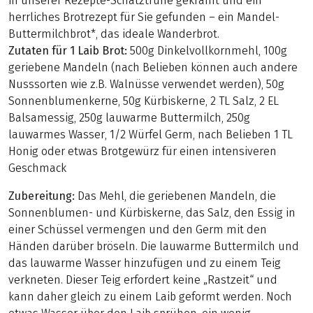
in unserer Rezepte-Schatztruhe gekramt und ein
herrliches Brotrezept für Sie gefunden – ein Mandel-
Buttermilchbrot*, das ideale Wanderbrot.
Zutaten für 1 Laib Brot:
500g Dinkelvollkornmehl, 100g
geriebene Mandeln (nach Belieben können auch andere
Nusssorten wie z.B. Walnüsse verwendet werden), 50g
Sonnenblumenkerne, 50g Kürbiskerne, 2 TL Salz, 2 EL
Balsamessig, 250g lauwarme Buttermilch, 250g
lauwarmes Wasser, 1/2 Würfel Germ, nach Belieben 1 TL
Honig oder etwas Brotgewürz für einen intensiveren
Geschmack
Zubereitung:
Das Mehl, die geriebenen Mandeln, die
Sonnenblumen- und Kürbiskerne, das Salz, den Essig in
einer Schüssel vermengen und den Germ mit den
Händen darüber bröseln. Die lauwarme Buttermilch und
das lauwarme Wasser hinzufügen und zu einem Teig
verkneten. Dieser Teig erfordert keine „Rastzeit“ und
kann daher gleich zu einem Laib geformt werden. Noch