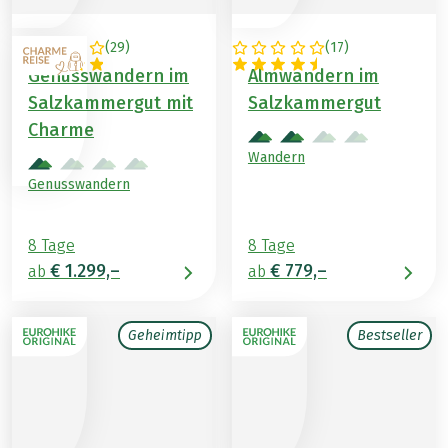
(
29
)
(
17
)
ÖSTERREICH
ÖSTERREICH
Genusswandern im
Almwandern im
Salzkammergut mit
Salzkammergut
Charme
Wandern
Genusswandern
8 Tage
8 Tage
€ 1.299,–
€ 779,–
ab
ab
Geheimtipp
Bestseller