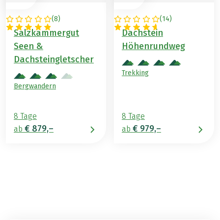
(
8
)
(
14
)
ÖSTERREICH
ÖSTERREICH
Salzkammergut
Dachstein
Seen &
Höhenrundweg
Dachsteingletscher
Trekking
Bergwandern
8 Tage
8 Tage
€ 879,–
€ 979,–
ab
ab