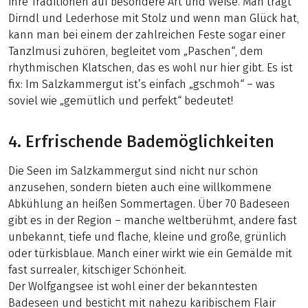
ihre Traditionen auf besondere Art und Weise. Man trägt
Dirndl und Lederhose mit Stolz und wenn man Glück hat,
kann man bei einem der zahlreichen Feste sogar einer
Tanzlmusi zuhören, begleitet vom „Paschen“, dem
rhythmischen Klatschen, das es wohl nur hier gibt. Es ist
fix: Im Salzkammergut ist’s einfach „gschmoh“ – was
soviel wie „gemütlich und perfekt“ bedeutet!
4. Erfrischende Bademöglichkeiten
Die Seen im Salzkammergut sind nicht nur schön
anzusehen, sondern bieten auch eine willkommene
Abkühlung an heißen Sommertagen. Über 70 Badeseen
gibt es in der Region – manche weltberühmt, andere fast
unbekannt, tiefe und flache, kleine und große, grünlich
oder türkisblaue. Manch einer wirkt wie ein Gemälde mit
fast surrealer, kitschiger Schönheit.
Der Wolfgangsee ist wohl einer der bekanntesten
Badeseen und besticht mit nahezu karibischem Flair