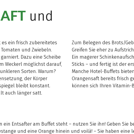
AFT
und
es ein frisch zubereitetes
Zum Belegen des Brots/Gebä
, Tomaten und Zwiebeln.
Greifen Sie eher zu Aufstric
 garniert. Dazu eine Scheibe
Ein magerer Schinkenaufsch
im Weckerl möglichst darauf,
Sticks – und fertig ist der e
 dunkleren Sorten. Warum?
Manche Hotel-Buffets bieten
ensetzung, der Körper
Orangensaft bereits frisch g
piegel bleibt konstant.
können sich Ihren Vitamin-
t auch länger satt.
ein Entsafter am Buffet steht – nutzen Sie ihn! Geben Sie be
riestange und eine Orange hinein und voilà! – Sie haben eine