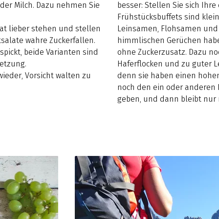
 oder Milch. Dazu nehmen Sie
besser: Stellen Sie sich I
Frühstücksbuffets sind klei
lat lieber stehen und stellen
Leinsamen, Flohsamen und 
tsalate wahre Zuckerfallen.
himmlischen Gerüchen haben
spickt, beide Varianten sind
ohne Zuckerzusatz. Dazu noch
setzung.
Haferflocken und zu guter L
wieder, Vorsicht walten zu
denn sie haben einen hohen
noch den ein oder anderen L
geben, und dann bleibt nur 