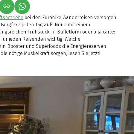
NET IN NEUEM TAB)
NK ÖFFNET IN NEUEM TAB)
(LINK ÖFFNET IN NEUEM TAB)
tsbetriebe
bei den Eurohike Wanderreisen versorgen
 Bergfexe jeden Tag aufs Neue mit einem
ngsreichen Frühstück. In Buffetform oder à la carte:
st für jeden Reisenden wichtig. Welche
in-Booster und Superfoods die Energiereserven
 die nötige Muskelkraft sorgen, lesen Sie jetzt!