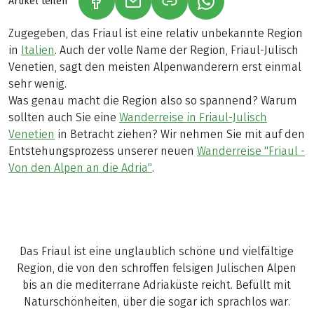
Artikel teilen
(LINK ÖFFNET IN NEUEM TAB)
(LINK ÖFFNET IN NEUEM TAB)
(LINK ÖFFNET IN NE
Zugegeben, das Friaul ist eine relativ unbekannte Region
in
Italien
. Auch der volle Name der Region, Friaul-Julisch
Venetien, sagt den meisten Alpenwanderern erst einmal
sehr wenig.
Was genau macht die Region also so spannend? Warum
sollten auch Sie eine
Wanderreise in Friaul-Julisch
Venetien
in Betracht ziehen? Wir nehmen Sie mit auf den
Entstehungsprozess unserer neuen
Wanderreise "Friaul -
Von den Alpen an die Adria"
.
Das Friaul ist eine unglaublich schöne und vielfältige
Region, die von den schroffen felsigen Julischen Alpen
bis an die mediterrane Adriaküste reicht. Befüllt mit
Naturschönheiten, über die sogar ich sprachlos war.