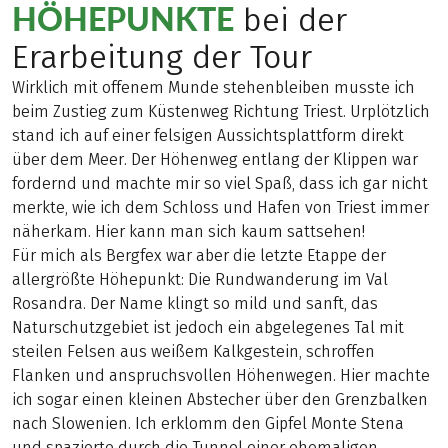
HÖHEPUNKTE
bei der
Erarbeitung der Tour
Wirklich mit offenem Munde stehenbleiben musste ich
beim Zustieg zum Küstenweg Richtung Triest. Urplötzlich
stand ich auf einer felsigen Aussichtsplattform direkt
über dem Meer. Der Höhenweg entlang der Klippen war
fordernd und machte mir so viel Spaß, dass ich gar nicht
merkte, wie ich dem Schloss und Hafen von Triest immer
näherkam. Hier kann man sich kaum sattsehen!
Für mich als Bergfex war aber die letzte Etappe der
allergrößte Höhepunkt: Die Rundwanderung im Val
Rosandra. Der Name klingt so mild und sanft, das
Naturschutzgebiet ist jedoch ein abgelegenes Tal mit
steilen Felsen aus weißem Kalkgestein, schroffen
Flanken und anspruchsvollen Höhenwegen. Hier machte
ich sogar einen kleinen Abstecher über den Grenzbalken
nach Slowenien. Ich erklomm den Gipfel Monte Stena
und spazierte durch die Tunnel einer ehemaligen