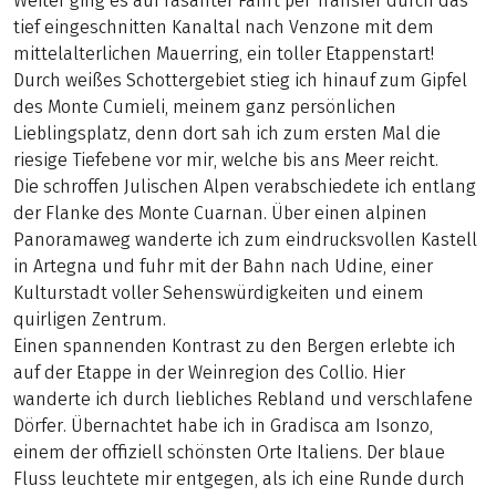
Weiter ging es auf rasanter Fahrt per Transfer durch das
tief eingeschnitten Kanaltal nach Venzone mit dem
mittelalterlichen Mauerring, ein toller Etappenstart!
Durch weißes Schottergebiet stieg ich hinauf zum Gipfel
des Monte Cumieli, meinem ganz persönlichen
Lieblingsplatz, denn dort sah ich zum ersten Mal die
riesige Tiefebene vor mir, welche bis ans Meer reicht.
Die schroffen Julischen Alpen verabschiedete ich entlang
der Flanke des Monte Cuarnan. Über einen alpinen
Panoramaweg wanderte ich zum eindrucksvollen Kastell
in Artegna und fuhr mit der Bahn nach Udine, einer
Kulturstadt voller Sehenswürdigkeiten und einem
quirligen Zentrum.
Einen spannenden Kontrast zu den Bergen erlebte ich
auf der Etappe in der Weinregion des Collio. Hier
wanderte ich durch liebliches Rebland und verschlafene
Dörfer. Übernachtet habe ich in Gradisca am Isonzo,
einem der offiziell schönsten Orte Italiens. Der blaue
Fluss leuchtete mir entgegen, als ich eine Runde durch