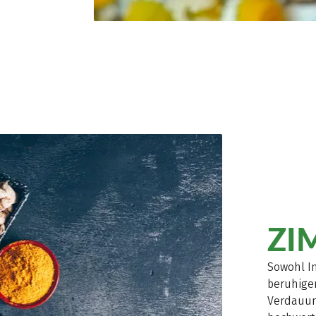
ZI
Sowohl I
beruhige
Verdauung