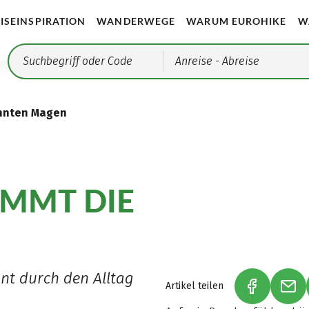
ISEINSPIRATION
WANDERWEGE
WARUM EUROHIKE
W
Anreise
- Abreise
annten Magen
OMMT DIE
nt durch den Alltag
Artikel teilen
(LINK ÖFF
(LI