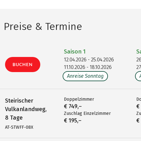
Preise & Termine
Saison
1
S
12.04.2026 - 25.04.2026
26
BUCHEN
11.10.2026 - 18.10.2026
27
Anreise Sonntag
Doppelzimmer
D
Steirischer
€ 749,–
€
Vulkanlandweg,
Zuschlag Einzelzimmer
Zu
8 Tage
€ 195,–
€
AT-STWFF-08X