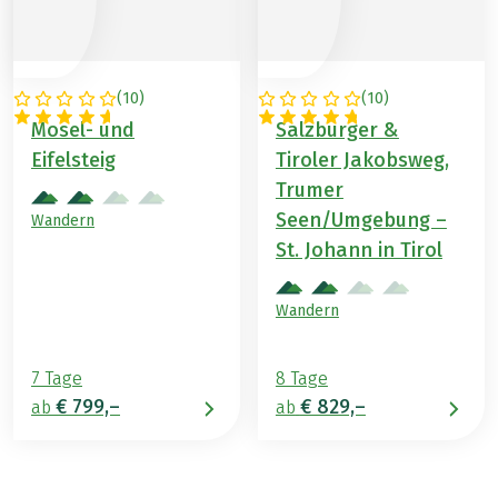
(
10
)
(
10
)
DEUTSCHLAND
ÖSTERREICH
Mosel- und
Salzburger &
Eifelsteig
Tiroler Jakobsweg,
Trumer
Seen/Umgebung –
Wandern
St. Johann in Tirol
Wandern
7 Tage
8 Tage
€ 799,–
€ 829,–
ab
ab