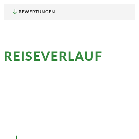
BEWERTUNGEN
REISEVERLAUF
im
Überblick
Beeindruckende Vulkanlandschaften verbinden
Kulinarik mit malerischen Ausblicken. Genießen Sie
regionale Köstlichkeiten und lassen Sie sich von
sanften Hügeln und historischen Burgen
verzaubern.
ALLE AUSKLAPPEN