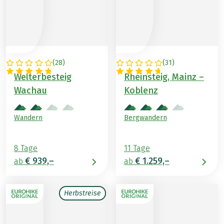
(
28
)
(
31
)
ÖSTERREICH
DEUTSCHLAND
Welterbesteig
Rheinsteig, Mainz –
Wachau
Koblenz
Wandern
Bergwandern
8 Tage
11 Tage
€ 939,–
€ 1.259,–
ab
ab
Herbstreise