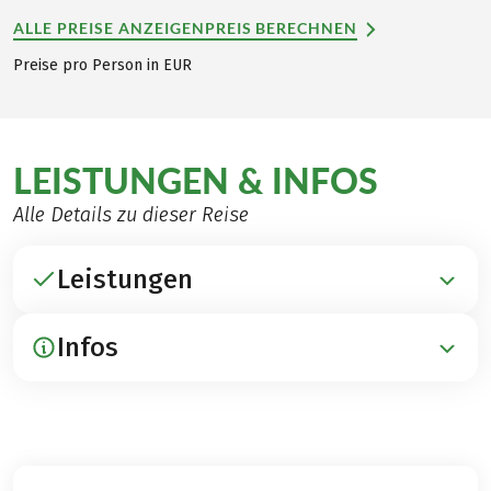
ALLE PREISE ANZEIGEN
PREIS BERECHNEN
Preise pro Person in EUR
LEISTUNGEN & INFOS
Alle Details zu dieser Reise
Leistungen
Infos
ENTHALTEN
Übernachtungen in 3***- und 4****-Hotels sowie
Gasthöfen
ANREISE / PARKEN / ABREISE
Frühstück
Anreise per Bahn über Graz nach Feldbach
Gepäcktransfer
Flughafen Graz