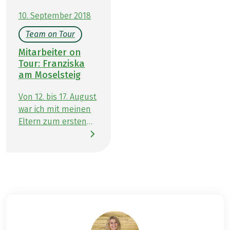
10. September 2018
Team on Tour
Mitarbeiter on
Tour: Franziska
am Moselsteig
Von 12. bis 17. August
war ich mit meinen
Eltern zum ersten
Mal mit Eurohike auf
einer Wanderreise
unterwegs –
genauer gesagt
am Moselsteig in
Deutschland. Die
Entscheidung fiel
nicht leicht, bei so