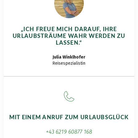
einem großen und
vielfältigen Angebot.
Jedoch hat uns
schlussendlich das
„ICH FREUE MICH DARAUF, IHRE
Dreiländereck am
URLAUBSTRÄUME WAHR WERDEN ZU
meisten
LASSEN.“
angesprochen und
wir haben uns auf
Julia
Winklhofer
den Weg gemacht.
Reisespezialistin
Was wir dabei erlebt,
gegessen und
gesehen haben,
lesen Sie gleich.
MIT EINEM ANRUF ZUM URLAUBSGLÜCK
+43 6219 60877 168