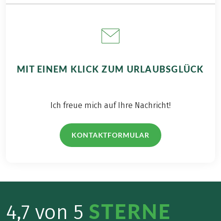
Bahnhof Neapel, Kosten pro Fahrt € 299,- (bis 3
Personen), Kosten pro Fahrt € 325,- (bis 7
Personen), Reservierung erforderlich, zahlbar
vorab
MIT EINEM KLICK ZUM URLAUBSGLÜCK
Ich freue mich auf Ihre Nachricht!
KONTAKTFORMULAR
STERNE
4,7 von 5