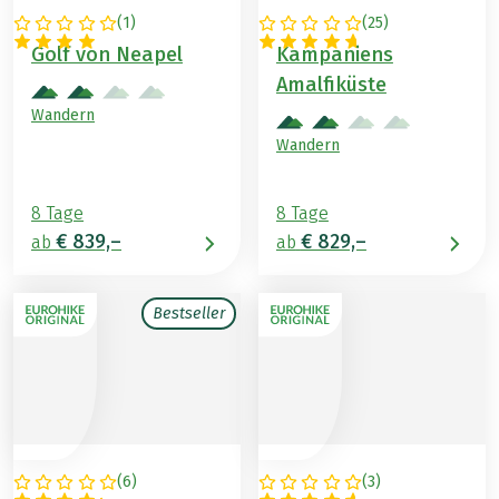
(
1
)
(
25
)
ITALIEN
ITALIEN
Golf von Neapel
Kampaniens
Amalfiküste
Wandern
Wandern
8 Tage
8 Tage
€ 839,–
€ 829,–
ab
ab
Bestseller
(
6
)
(
3
)
ITALIEN
ITALIEN