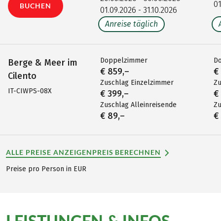
01
BUCHEN
01.09.2026 - 31.10.2026
Anreise täglich
Doppelzimmer
D
Berge & Meer im
€ 859,–
€
Cilento
Zuschlag Einzelzimmer
Zu
IT-CIWPS-08X
€ 399,–
€
Zuschlag Alleinreisende
Zu
€ 89,–
€
ALLE PREISE ANZEIGEN
PREIS BERECHNEN
Preise pro Person in EUR
LEISTUNGEN & INFOS