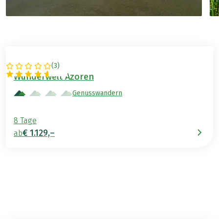
(
3
)
PORTUGAL
Wunderwelt Azoren
Genusswandern
8 Tage
€ 1.129,–
ab