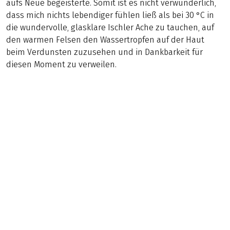
aufs Neue begeisterte. Somit ist es nicht verwunderlich,
dass mich nichts lebendiger fühlen ließ als bei 30 °C in
die wundervolle, glasklare Ischler Ache zu tauchen, auf
den warmen Felsen den Wassertropfen auf der Haut
beim Verdunsten zuzusehen und in Dankbarkeit für
diesen Moment zu verweilen.
Geheimtipp
(
8
)
ÖSTERREICH
Salzkammergut Seen & Dachsteingletscher
Bergwandern
8 Tage