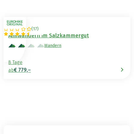
(
17
)
ÖSTERREICH
Almwandern im Salzkammergut
Wandern
8 Tage
€ 779,–
ab