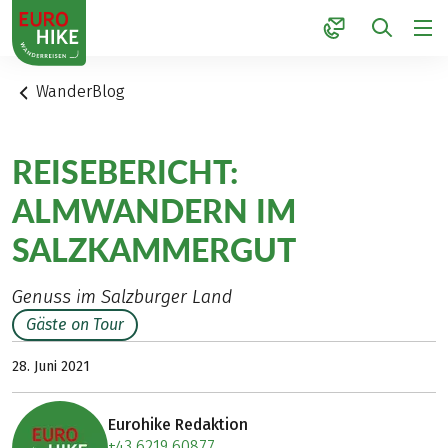
1
WanderBlog
REISEBERICHT:
ALMWANDERN IM
SALZKAMMERGUT
Genuss im Salzburger Land
Gäste on Tour
28. Juni 2021
Eurohike Redaktion
+43 6219 60877