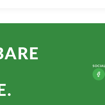
BARE
SOCIA
(LI
.