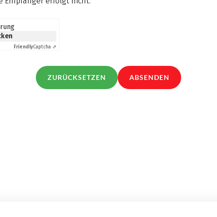
 Empfänger erfolgt nicht.
*
erung
icken
Friendly
Captcha ⇗
ZURÜCKSETZEN
ABSENDEN