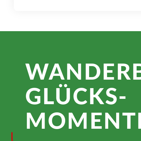
WANDER­
GLÜCKS­
MOMENTE