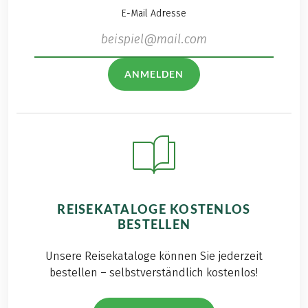
wurde dieser sogar
E-Mail Adresse
um eine zweite
Nacht verlängert.
Eine wunderschöne
Radtour, eine
ANMELDEN
beeindruckende
Wanderung, lustige
Abende mit
intensiven
Gesprächen und
natürlich ganz viel
leckeres Essen
rundeten den
REISEKATALOGE KOSTENLOS
Ausflug perfekt ab.
BESTELLEN
Lesen Sie alles über
unsere gelungene
Unsere Reisekataloge können Sie jederzeit
Reise in diesem
bestellen – selbstverständlich kostenlos!
Blogbeitrag.