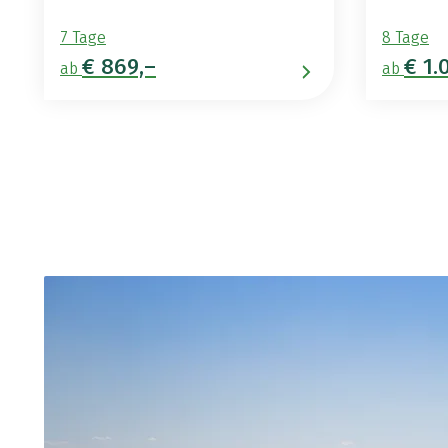
7 Tage
8 Tage
€ 869,–
€ 1.
ab
ab