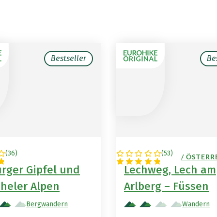
Bestseller
Be
(
36
)
(
53
)
EICH
DEUTSCHLAND / ÖSTERR
rger Gipfel und
Lechweg, Lech am
üheler Alpen
Arlberg – Füssen
Bergwandern
Wandern