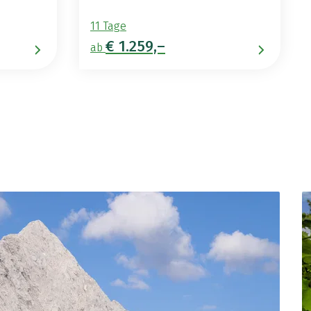
11 Tage
€ 1.259,–
ab