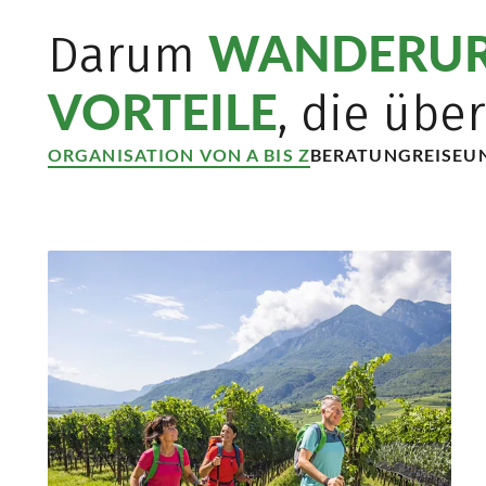
WANDERUR
Darum
VORTEILE
, die übe
ORGANISATION VON A BIS Z
BERATUNG
REISEU