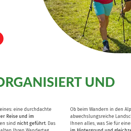
ORGANISIERT UND
eines: eine durchdachte
Ob beim Wandern in den Alp
rer Reise und im
abwechslungsreiche Landsch
sen sind
nicht geführt
. Das
Ihnen alles, was Sie für ei
talten Ihren Wandertag
im Hintergrund und gleichze