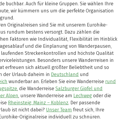
e buchbar. Auch für kleine Gruppen. Sie wählen Ihre
ute, wir kümmern uns um die perfekte Organisation
rgrund.
en Originalreisen sind Sie mit unserem Eurohike-
us rundum bestens versorgt. Dazu zählen die
hen Faktoren wie Individualität, Flexibilität im Hinblick
Tagesablauf und die Einplanung von Wanderpausen,
e laufenden Streckenkontrollen und höchste Qualität
Serviceleistungen. Besonders unsere Wanderreisen in
t erfreuen sich aktuell größter Beliebtheit und so
ch der Urlaub daheim in
Deutschland
und
eich
wunderbar an. Erleben Sie eine Wanderreise
rund
ugspitze
, die Wanderreise
Salzburger Gipfel und
ler Alpen
, unsere Wanderreise am
Lechweg
oder die
eise
Rheinsteig: Mainz – Koblenz
. Der passende
laub ist nicht dabei?
Unser Team
freut sich, Ihre
Eurohike-Originalreise individuell zu schnüren.