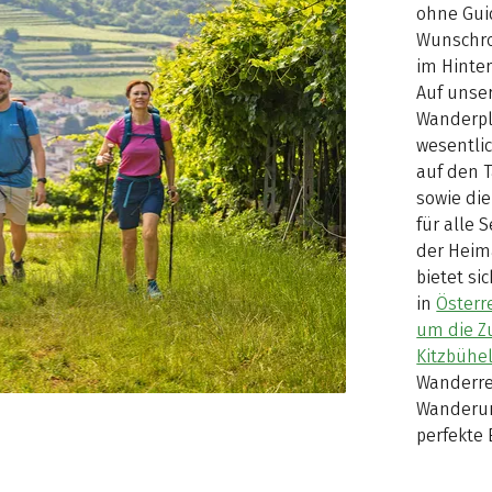
ohne Guid
Wunschro
im Hinte
Auf unser
Wanderpl
wesentlic
auf den 
sowie di
für alle 
der Heima
bietet si
in
Österr
um die Z
Kitzbühe
Wanderr
Wanderur
perfekte 