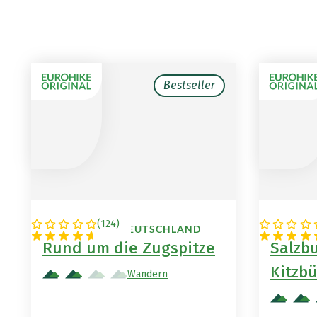
Bestseller
(
124
)
ÖSTERREICH / DEUTSCHLAND
ÖSTERR
Rund um die Zugspitze
Salzbu
Kitzb
Wandern