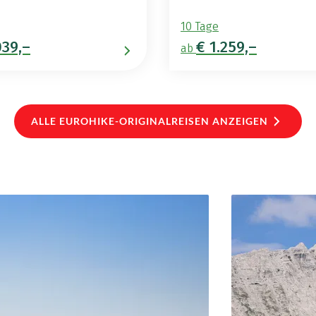
10 Tage
039,–
€ 1.259,–
ab
ALLE EUROHIKE-ORIGINALREISEN ANZEIGEN