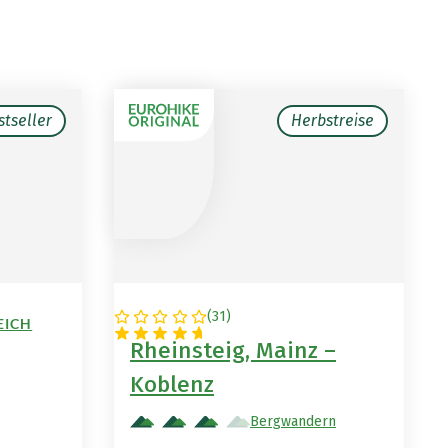
stseller
Herbstreise
(
31
)
EICH
DEUTSCHLAND
Rheinsteig, Mainz –
Koblenz
Bergwandern