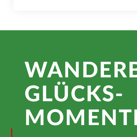
WANDER­
GLÜCKS­
MOMENTE