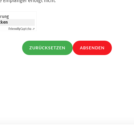
 Empfänger erfolgt nicht.
*
erung
icken
Friendly
Captcha ⇗
ZURÜCKSETZEN
ABSENDEN