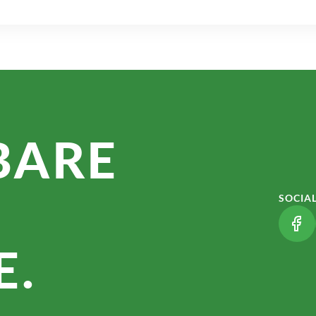
BARE
SOCIA
(LI
.