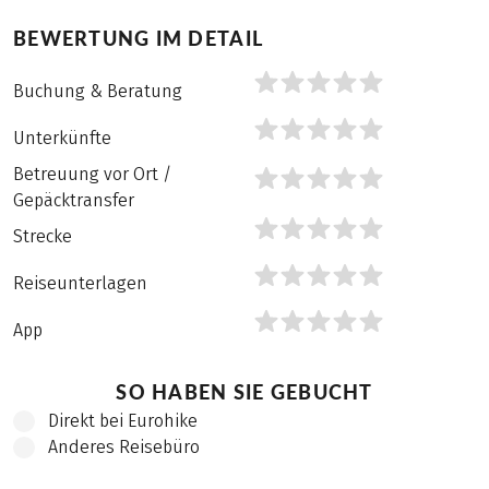
BEWERTUNG IM DETAIL
form.rating.bookingAndConsu
Buchung & Beratung
form.rating.bookingAndConsu
Unterkünfte
Betreuung vor Ort /
form.rating.onsiteSupport
Gepäcktransfer
Strecke
Strecke
Reiseunterlagen
Reiseunterlagen
App
App
SO HABEN SIE GEBUCHT
Direkt bei Eurohike
Anderes Reisebüro