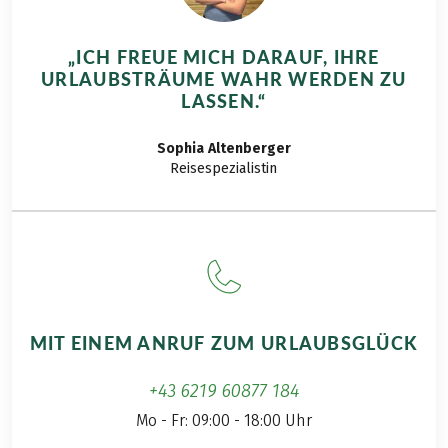
Rückreise per Bus von Forni di Sopra nach
Servicehotline
Tolmezzo, Dauer ca. 1 Stunde
„ICH FREUE MICH DARAUF, IHRE
URLAUBSTRÄUME WAHR WERDEN ZU
LEISTUNGEN OPTIONAL
HINWEISE
LASSEN.“
Gedrucktes Routenbuch, pro Zimmer € 20,-
Kurtaxe, soweit fällig, nicht im Reisepreis
Sophia
Altenberger
enthalten
Reisespezialistin
Sondertermine ab 5 Personen
Weitere wichtige Informationen gemäß
Pauschalreisegesetz finden Sie
hier
!
Bei dieser Reise handelt es sich um eine
Partnerreise.
MIT EINEM ANRUF ZUM URLAUBSGLÜCK
+43 6219 60877 184
Mo - Fr: 09:00 - 18:00 Uhr