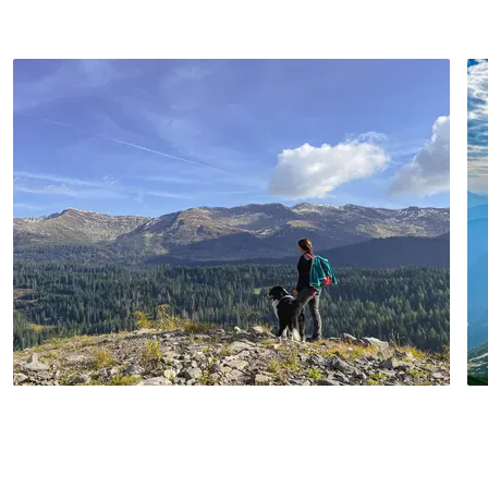
hinauf zum aussichtsreichen Urtisel-Pass,
von wo aus Sie zur einladenden Giaf-
Hütte absteigen. Sie gelangen zurück ins
Zentrum von Forni di Sopra und lassen
die Reise mit unvergesslichen
Panoramen ausklingen.