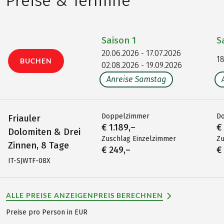
Preise & Termine
Saison
1
S
20.06.2026 - 17.07.2026
18
BUCHEN
02.08.2026 - 19.09.2026
Anreise Samstag
Doppelzimmer
D
Friauler
€ 1.189,–
€
Dolomiten & Drei
Zuschlag Einzelzimmer
Zu
Zinnen, 8 Tage
€ 249,–
€
IT-SJWTF-08X
ALLE PREISE ANZEIGEN
PREIS BERECHNEN
Preise pro Person in EUR