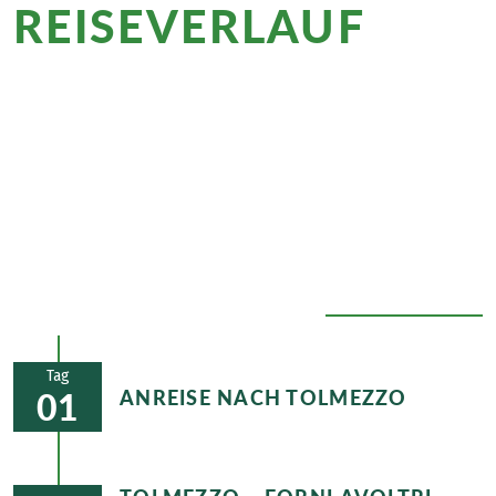
REISEVERLAUF
im
Überblick
Authentische Almhütten, kristallklare Seen und
dramatische Gipfel erwarten Sie sowohl in den
Karnischen Alpen als auch in den Dolomiten.
Bewundern Sie das UNESCO-Weltnaturerbe der Drei
Zinnen und die zahlreichen Panoramen entlang der
Wege.
ALLE AUSKLAPPEN
Tag
ANREISE NACH TOLMEZZO
01