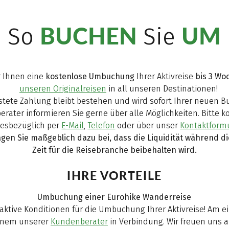
BUCHEN
UM
So
Sie
r Ihnen eine
kostenlose Umbuchung
Ihrer Aktivreise
bis 3 Wo
unseren Originalreisen
in all unseren Destinationen!
eistete Zahlung bleibt bestehen und wird sofort Ihrer neuen 
ater informieren Sie gerne über alle Möglichkeiten. Bitte k
iesbezüglich per
E-Mail
,
Telefon
oder über unser
Kontaktform
agen Sie maßgeblich dazu bei, dass die Liquidität während 
Zeit für die Reisebranche beibehalten wird.
IHRE VORTEILE
Umbuchung einer Eurohike Wanderreise
raktive Konditionen für die Umbuchung Ihrer Aktivreise! Am e
inem unserer
Kundenberater
in Verbindung. Wir freuen uns au