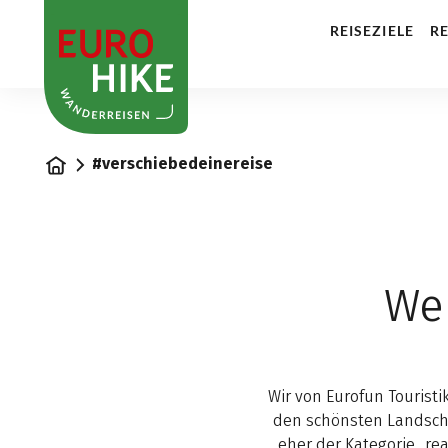
1
REISEZIELE
RE
Startseite
#verschiebedeinereise
Wer
Wir von Eurofun Tourist
den schönsten Landsch
eher der Kategorie „re