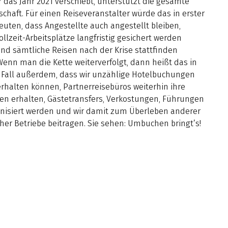
 das Jahr 2021 verschiebt, unterstützt die gesamte
schaft. Für einen Reiseveranstalter würde das in erster
euten, dass Angestellte auch angestellt bleiben,
ollzeit-Arbeitsplätze langfristig gesichert werden
nd sämtliche Reisen nach der Krise stattfinden
enn man die Kette weiterverfolgt, dann heißt das in
Fall außerdem, dass wir unzählige Hotelbuchungen
rhalten können, Partnerreisebüros weiterhin ihre
nen erhalten, Gästetransfers, Verkostungen, Führungen
anisiert werden und wir damit zum Überleben anderer
cher Betriebe beitragen. Sie sehen: Umbuchen bringt’s!