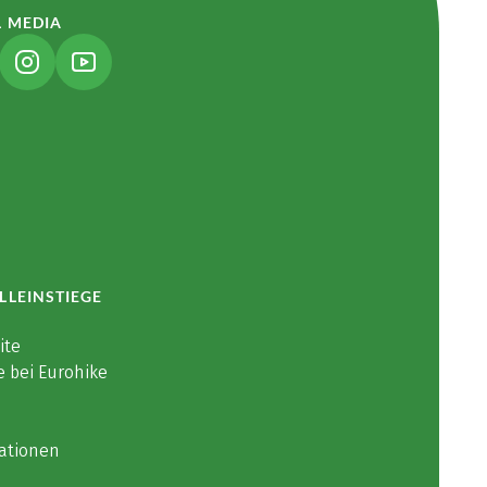
L MEDIA
NK ÖFFNET IN NEUEM TAB)
(LINK ÖFFNET IN NEUEM TAB)
(LINK ÖFFNET IN NEUEM TAB)
LLEINSTIEGE
ite
e bei Eurohike
ationen