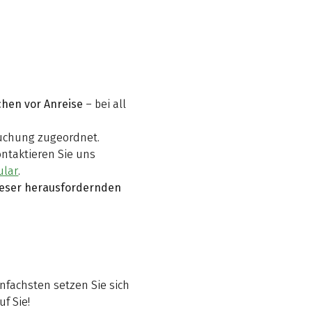
chen vor Anreise
– bei all
Buchung zugeordnet.
ontaktieren Sie uns
ular
.
dieser herausfordernden
infachsten setzen Sie sich
f Sie!