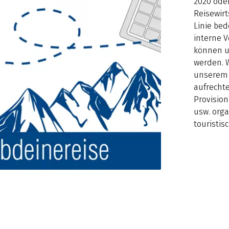
2020 oder
Reisewirt
Linie bed
interne V
können u
werden. W
unserem 
aufrechte
Provisio
usw. org
touristis