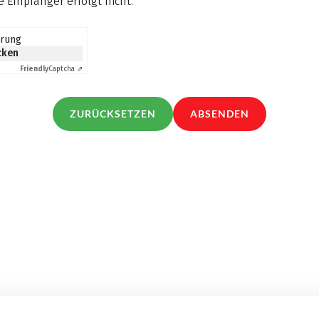
 Empfänger erfolgt nicht.
*
erung
icken
Friendly
Captcha ⇗
ZURÜCKSETZEN
ABSENDEN