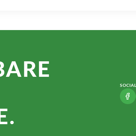
BARE
SOCIA
(LI
.