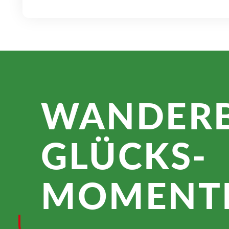
WANDER­
GLÜCKS­
MOMENTE