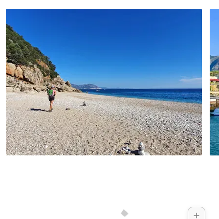
belohnt. Anschließend steigen Sie auf
einem Eselspfad bergauf zum Übergang
auf die Nordflanke des Gebirges. Vom
Hochplateau geht es sanft abfallend
weiter ins Dorf Bellapais, das durch
Lawrence Durrells Buch „Bittere Limonen“
berühmt wurde. Die Ruinen des Klosters
sind ein weiterer Höhepunkt zum
Abschluss Ihrer Reise.