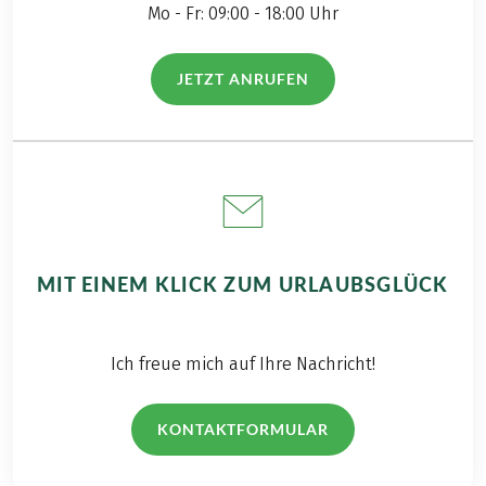
Mo - Fr: 09:00 - 18:00 Uhr
Kurtaxe, soweit fällig, nicht im Reisepreis
enthalten.
Weitere wichtige Informationen gemäß
JETZT ANRUFEN
(LINK ÖFFNET IN NEUEM TAB)
Pauschalreisegesetz finden Sie
hier
!
Bei dieser Reise handelt es sich um eine
Partnerreise.
MIT EINEM KLICK ZUM URLAUBSGLÜCK
Ich freue mich auf Ihre Nachricht!
KONTAKTFORMULAR