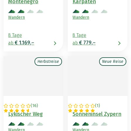
Montenegro
Karpaten
Wandern
Wandern
8 Tage
8 Tage
€ 1.169,–
€ 779,–
ab
ab
Herbstreise
Neue Reise
(
16
)
(
1
)
TÜRKEI
ZYPERN
Lykischer Weg
Sonneninsel Zypern
Wandern
Wandern