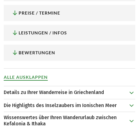
PREISE / TERMINE
LEISTUNGEN / INFOS
BEWERTUNGEN
ALLE AUSKLAPPEN
Details zu Ihrer Wanderreise in Griechenland
Auf dieser Reise erkunden Sie Kefalonia und Ithaka
Die Highlights des Inselzaubers im Ionischen Meer
Schritt für Schritt entlang abwechslungsreicher
Wanderrouten, die Ihnen jeden Tag neue Perspektiven
Wissenswertes über Ihren Wanderurlaub zwischen
Melissani-Höhle:
Unterirdische Lagune mit
Kefalonia & Ithaka
eröffnen. Von den Ruinen venezianischer Dörfer rund um
funkelndem Wasser, deren mystische Atmosphäre bei
Agia Efimia steigen Sie zu aussichtsreichen Höhenwegen
Die Wanderungen sind moderat, teils hügelig, mit
jedem Lichtwechsel fasziniert