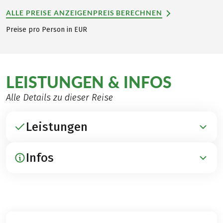
ALLE PREISE ANZEIGEN
PREIS BERECHNEN
Preise pro Person in EUR
LEISTUNGEN & INFOS
Alle Details zu dieser Reise
Leistungen
Infos
ENTHALTEN
Übernachtungen in 3***- und 4****-Hotels
Frühstück
ANREISE / ABREISE
Gepäcktransfer
Flughafen Kefalonia
Transfer vom/zum Flughafen Kefalonia
Organisierter Transfer vom Flughafen zum