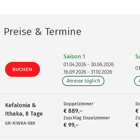
Preise & Termine
Saison
1
S
01.04.2026 - 30.06.2026
01
BUCHEN
16.09.2026 - 31.10.2026
Anreise täglich
Doppelzimmer
D
Kefalonia &
€ 889,–
€
Ithaka, 8 Tage
Zuschlag Einzelzimmer
Zu
GR-KIWKA-08X
€ 99,–
€