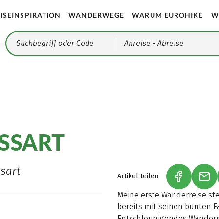
ISEINSPIRATION
WANDERWEGE
WARUM EUROHIKE
W
Anreise
- Abreise
ESSART
sart
Artikel teilen
(LINK ÖFF
(LI
Meine erste Wanderreise ste
bereits mit seinen bunten F
Entschleunigendes Wandern,