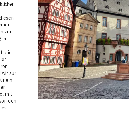
blicken
 diesen
önnen.
en zur
 in
ch die
ier
eren
 wir zur
ür ein
der
el mit
 von den
t es