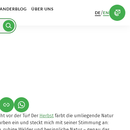
ANDERBLOG
ÜBER UNS
/
DE
EN
NET IN NEUEM TAB)
NK ÖFFNET IN NEUEM TAB)
(LINK ÖFFNET IN NEUEM TAB)
ht vor der Tür! Der
Herbst
färbt die umliegende Natur
arben ein und steckt mich mit seiner Stimmung an:
 ruhige Wälder und besinnliche Natur – genau das