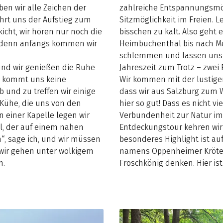
ben wir alle Zeichen der
zahlreiche Entspannungsmögl
ührt uns der Aufstieg zum
Sitzmöglichkeit im Freien. L
icht, wir hören nur noch die
bisschen zu kalt. Also geht
, denn anfangs kommen wir
Heimbuchenthal bis nach Mes
schlemmen und lassen uns i
und wir genießen die Ruhe
Jahreszeit zum Trotz – zwei 
g kommt uns keine
Wir kommen mit der lustigen
 und zu treffen wir einige
dass wir aus Salzburg zum 
 Kühe, die uns von den
hier so gut! Dass es nicht v
einer Kapelle legen wir
Verbundenheit zur Natur im
el, der auf einem nahen
Entdeckungstour kehren wir 
“, sage ich, und wir müssen
besonderes Highlight ist auf
 wir gehen unter wolkigem
namens Oppenheimer Kröte
n.
Froschkönig denken. Hier ist