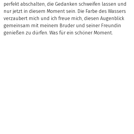
perfekt abschalten, die Gedanken schweifen lassen und
nur jetzt in diesem Moment sein. Die Farbe des Wassers
verzaubert mich und ich freue mich, diesen Augenblick
gemeinsam mit meinem Bruder und seiner Freundin
genießen zu dürfen. Was für ein schöner Moment.
(
2
)
DEUTSCHLAND / ÖSTERREICH
Allgäuer & Lechtaler Alpen
Trekking
7 Tage
€ 999,–
ab