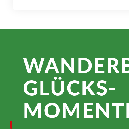
WANDER­
GLÜCKS­
MOMENTE