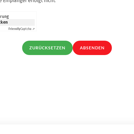
 Empfänger erfolgt nicht.
*
erung
icken
Friendly
Captcha ⇗
ZURÜCKSETZEN
ABSENDEN