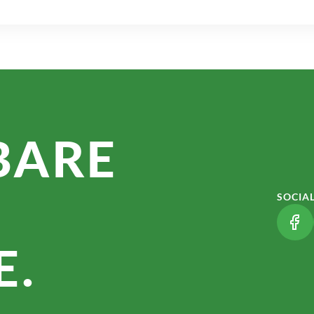
BARE
SOCIA
(LI
.