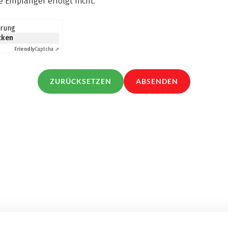
 Empfänger erfolgt nicht.
*
erung
icken
Friendly
Captcha ⇗
ZURÜCKSETZEN
ABSENDEN