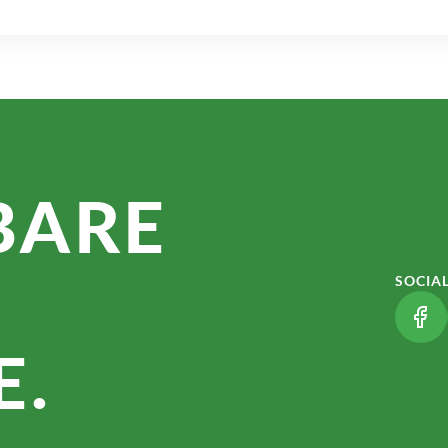
BARE
SOCIA
(LI
.