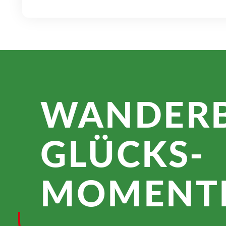
WANDER­
GLÜCKS­
MOMENTE